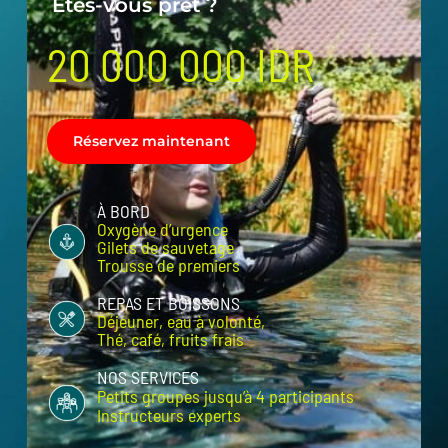
Êtes-vous prêt ?
20 000 000 IDR
Contact
Français
Réservez maintenant
À BORD
Oxygène d’urgence
Gilets de sauvetage
Trousse de premiers
REPAS ET BOISSONS
Déjeuner, eau à volonté,
Thé, café, fruits frais
NOS SERVICES
Petits groupes jusqu’à 4 participants
Instructeurs experts